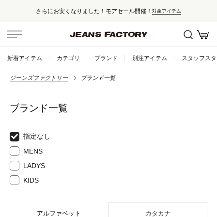
さらにお安くなりました！モアセール開催！
対象アイテム
新着アイテム
カテゴリ
ブランド
別注アイテム
スタッフスタ
ジーンズファクトリー
ブランド一覧
ブランド一覧
指定なし
MENS
LADYS
KIDS
アルファベット
カタカナ