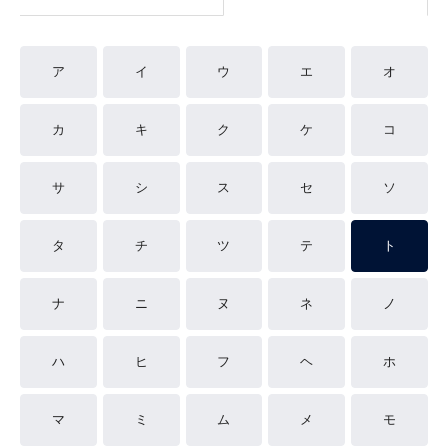
ア
イ
ウ
エ
オ
カ
キ
ク
ケ
コ
サ
シ
ス
セ
ソ
タ
チ
ツ
テ
ト
ナ
ニ
ヌ
ネ
ノ
ハ
ヒ
フ
ヘ
ホ
マ
ミ
ム
メ
モ