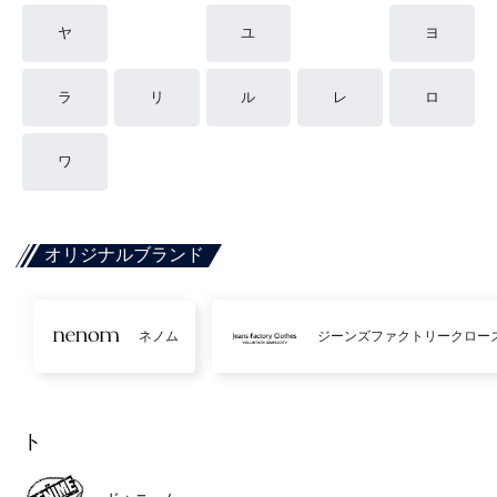
ヤ
ユ
ヨ
ラ
リ
ル
レ
ロ
ワ
オリジナルブランド
ネノム
ジーンズファクトリークロー
ト