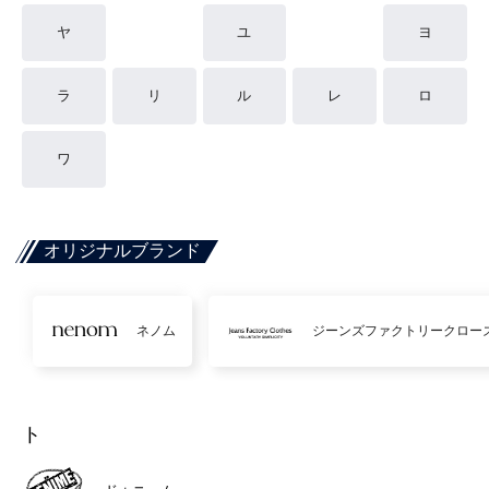
ヤ
ユ
ヨ
ラ
リ
ル
レ
ロ
ワ
オリジナルブランド
ネノム
ジーンズファクトリークロー
ト