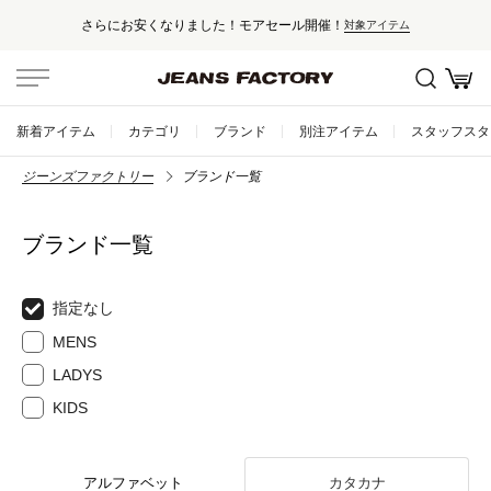
さらにお安くなりました！モアセール開催！
対象アイテム
新着アイテム
カテゴリ
ブランド
別注アイテム
スタッフスタ
ジーンズファクトリー
ブランド一覧
ブランド一覧
指定なし
MENS
LADYS
KIDS
アルファベット
カタカナ