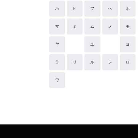
ハ
ヒ
フ
ヘ
ホ
マ
ミ
ム
メ
モ
ヤ
ユ
ヨ
ラ
リ
ル
レ
ロ
ワ