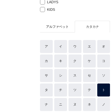
LADYS
KIDS
アルファベット
カタカナ
ア
イ
ウ
エ
オ
カ
キ
ク
ケ
コ
サ
シ
ス
セ
ソ
タ
チ
ツ
テ
ト
ナ
ニ
ヌ
ネ
ノ