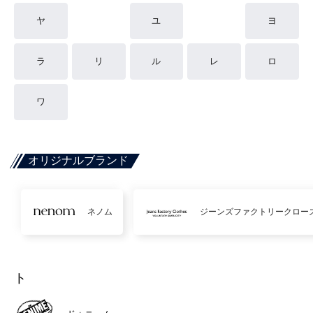
ヤ
ユ
ヨ
ラ
リ
ル
レ
ロ
ワ
オリジナルブランド
ネノム
ジーンズファクトリークロー
ト