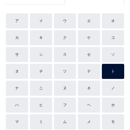
ア
イ
ウ
エ
オ
カ
キ
ク
ケ
コ
サ
シ
ス
セ
ソ
タ
チ
ツ
テ
ト
ナ
ニ
ヌ
ネ
ノ
ハ
ヒ
フ
ヘ
ホ
マ
ミ
ム
メ
モ