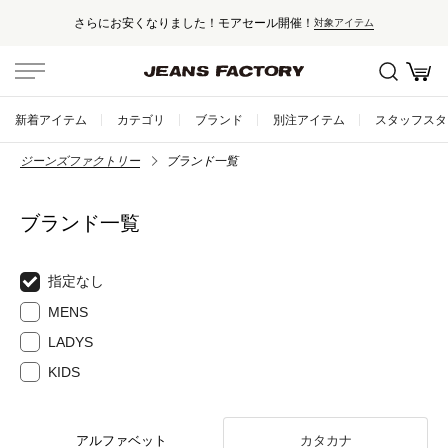
さらにお安くなりました！モアセール開催！
対象アイテム
新着アイテム
カテゴリ
ブランド
別注アイテム
スタッフスタ
ジーンズファクトリー
ブランド一覧
ブランド一覧
指定なし
MENS
LADYS
KIDS
アルファベット
カタカナ