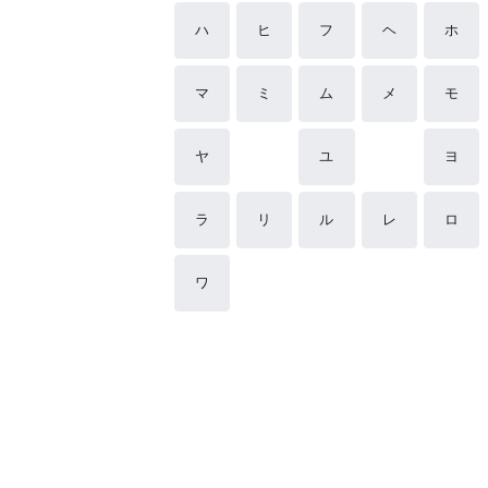
ハ
ヒ
フ
ヘ
ホ
マ
ミ
ム
メ
モ
ヤ
ユ
ヨ
ラ
リ
ル
レ
ロ
ワ