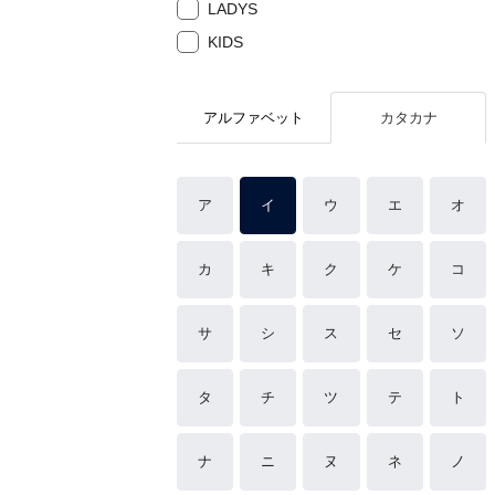
LADYS
KIDS
アルファベット
カタカナ
ア
イ
ウ
エ
オ
カ
キ
ク
ケ
コ
サ
シ
ス
セ
ソ
タ
チ
ツ
テ
ト
ナ
ニ
ヌ
ネ
ノ