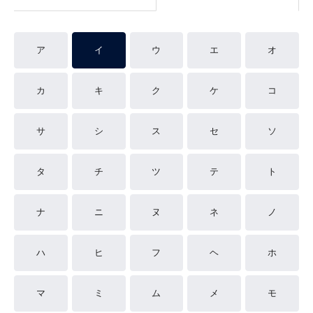
ア
イ
ウ
エ
オ
カ
キ
ク
ケ
コ
サ
シ
ス
セ
ソ
タ
チ
ツ
テ
ト
ナ
ニ
ヌ
ネ
ノ
ハ
ヒ
フ
ヘ
ホ
マ
ミ
ム
メ
モ