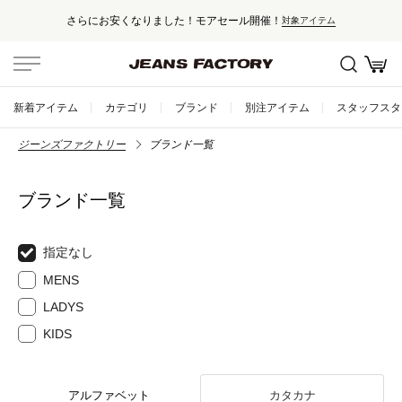
さらにお安くなりました！モアセール開催！
対象アイテム
新着アイテム
カテゴリ
ブランド
別注アイテム
スタッフスタ
ジーンズファクトリー
ブランド一覧
ブランド一覧
指定なし
MENS
LADYS
KIDS
アルファベット
カタカナ