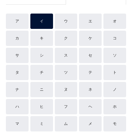
ア
イ
ウ
エ
オ
カ
キ
ク
ケ
コ
サ
シ
ス
セ
ソ
タ
チ
ツ
テ
ト
ナ
ニ
ヌ
ネ
ノ
ハ
ヒ
フ
ヘ
ホ
マ
ミ
ム
メ
モ