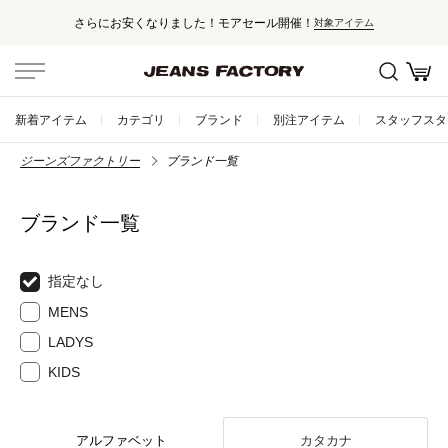
さらにお安くなりました！モアセール開催！
対象アイテム
新着アイテム
カテゴリ
ブランド
別注アイテム
スタッフスタ
ジーンズファクトリー
ブランド一覧
ブランド一覧
指定なし
MENS
LADYS
KIDS
アルファベット
カタカナ