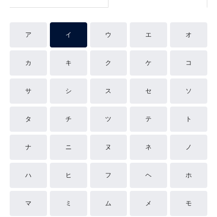
ア
イ
ウ
エ
オ
カ
キ
ク
ケ
コ
サ
シ
ス
セ
ソ
タ
チ
ツ
テ
ト
ナ
ニ
ヌ
ネ
ノ
ハ
ヒ
フ
ヘ
ホ
マ
ミ
ム
メ
モ