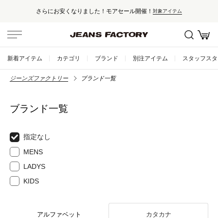
さらにお安くなりました！モアセール開催！
対象アイテム
新着アイテム
カテゴリ
ブランド
別注アイテム
スタッフスタ
ジーンズファクトリー
ブランド一覧
ブランド一覧
指定なし
MENS
LADYS
KIDS
アルファベット
カタカナ