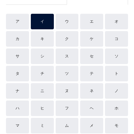
ア
イ
ウ
エ
オ
カ
キ
ク
ケ
コ
サ
シ
ス
セ
ソ
タ
チ
ツ
テ
ト
ナ
ニ
ヌ
ネ
ノ
ハ
ヒ
フ
ヘ
ホ
マ
ミ
ム
メ
モ