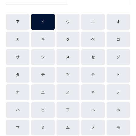
ア
イ
ウ
エ
オ
カ
キ
ク
ケ
コ
サ
シ
ス
セ
ソ
タ
チ
ツ
テ
ト
ナ
ニ
ヌ
ネ
ノ
ハ
ヒ
フ
ヘ
ホ
マ
ミ
ム
メ
モ