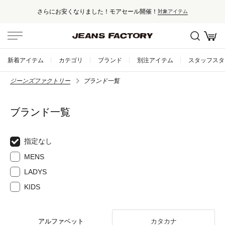
さらにお安くなりました！モアセール開催！
対象アイテム
新着アイテム
カテゴリ
ブランド
別注アイテム
スタッフスタ
ジーンズファクトリー
ブランド一覧
ブランド一覧
指定なし
MENS
LADYS
KIDS
アルファベット
カタカナ