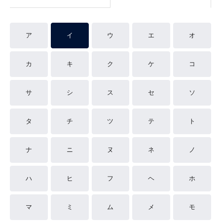
ア
イ
ウ
エ
オ
カ
キ
ク
ケ
コ
サ
シ
ス
セ
ソ
タ
チ
ツ
テ
ト
ナ
ニ
ヌ
ネ
ノ
ハ
ヒ
フ
ヘ
ホ
マ
ミ
ム
メ
モ