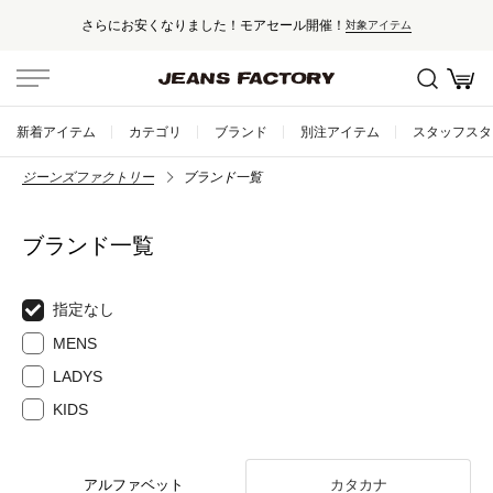
さらにお安くなりました！モアセール開催！
対象アイテム
新着アイテム
カテゴリ
ブランド
別注アイテム
スタッフスタ
ジーンズファクトリー
ブランド一覧
ブランド一覧
指定なし
MENS
LADYS
KIDS
アルファベット
カタカナ