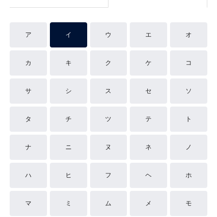
ア
イ
ウ
エ
オ
カ
キ
ク
ケ
コ
サ
シ
ス
セ
ソ
タ
チ
ツ
テ
ト
ナ
ニ
ヌ
ネ
ノ
ハ
ヒ
フ
ヘ
ホ
マ
ミ
ム
メ
モ