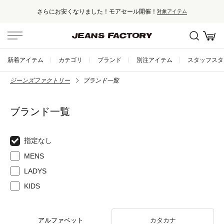
さらにお安くなりました！モアセール開催！
対象アイテム
新着アイテム
カテゴリ
ブランド
別注アイテム
スタッフスタ
ジーンズファクトリー
ブランド一覧
ブランド一覧
指定なし
MENS
LADYS
KIDS
アルファベット
カタカナ