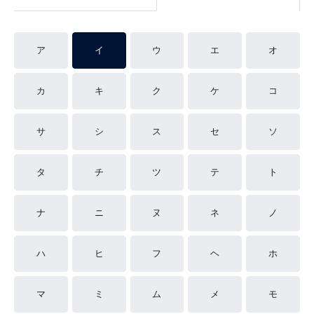
ア
イ
ウ
エ
オ
カ
キ
ク
ケ
コ
サ
シ
ス
セ
ソ
タ
チ
ツ
テ
ト
ナ
ニ
ヌ
ネ
ノ
ハ
ヒ
フ
ヘ
ホ
マ
ミ
ム
メ
モ