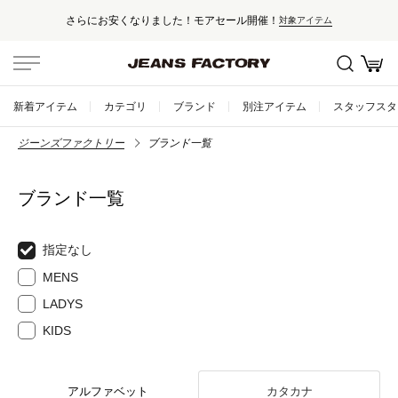
さらにお安くなりました！モアセール開催！
対象アイテム
新着アイテム
カテゴリ
ブランド
別注アイテム
スタッフスタ
ジーンズファクトリー
ブランド一覧
ブランド一覧
指定なし
MENS
LADYS
KIDS
アルファベット
カタカナ