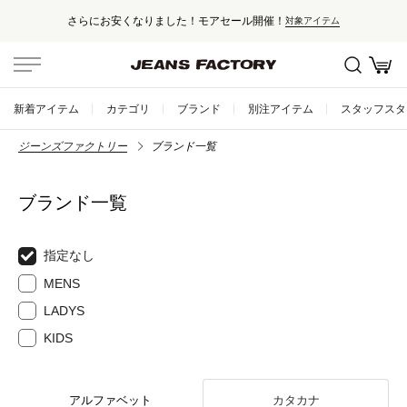
さらにお安くなりました！モアセール開催！
対象アイテム
新着アイテム
カテゴリ
ブランド
別注アイテム
スタッフスタ
ジーンズファクトリー
ブランド一覧
ブランド一覧
指定なし
MENS
LADYS
KIDS
アルファベット
カタカナ