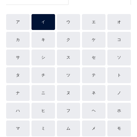
ア
イ
ウ
エ
オ
カ
キ
ク
ケ
コ
サ
シ
ス
セ
ソ
タ
チ
ツ
テ
ト
ナ
ニ
ヌ
ネ
ノ
ハ
ヒ
フ
ヘ
ホ
マ
ミ
ム
メ
モ