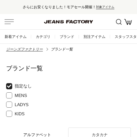
さらにお安くなりました！モアセール開催！
対象アイテム
新着アイテム
カテゴリ
ブランド
別注アイテム
スタッフスタ
ジーンズファクトリー
ブランド一覧
ブランド一覧
指定なし
MENS
LADYS
KIDS
アルファベット
カタカナ