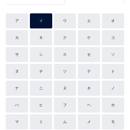
ア
イ
ウ
エ
オ
カ
キ
ク
ケ
コ
サ
シ
ス
セ
ソ
タ
チ
ツ
テ
ト
ナ
ニ
ヌ
ネ
ノ
ハ
ヒ
フ
ヘ
ホ
マ
ミ
ム
メ
モ