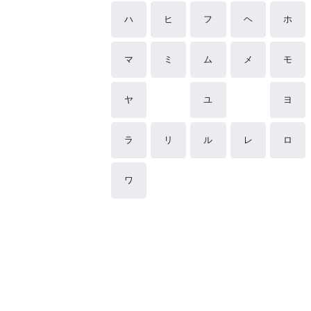
ハ
ヒ
フ
ヘ
ホ
マ
ミ
ム
メ
モ
ヤ
ユ
ヨ
ラ
リ
ル
レ
ロ
ワ