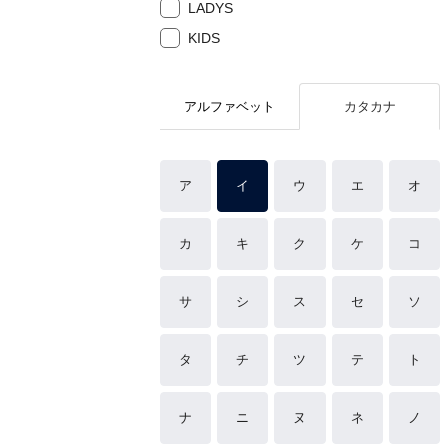
LADYS
KIDS
アルファベット
カタカナ
ア
イ
ウ
エ
オ
カ
キ
ク
ケ
コ
サ
シ
ス
セ
ソ
タ
チ
ツ
テ
ト
ナ
ニ
ヌ
ネ
ノ