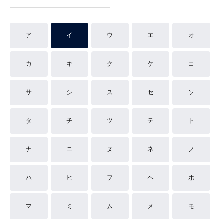
ア
イ
ウ
エ
オ
カ
キ
ク
ケ
コ
サ
シ
ス
セ
ソ
タ
チ
ツ
テ
ト
ナ
ニ
ヌ
ネ
ノ
ハ
ヒ
フ
ヘ
ホ
マ
ミ
ム
メ
モ