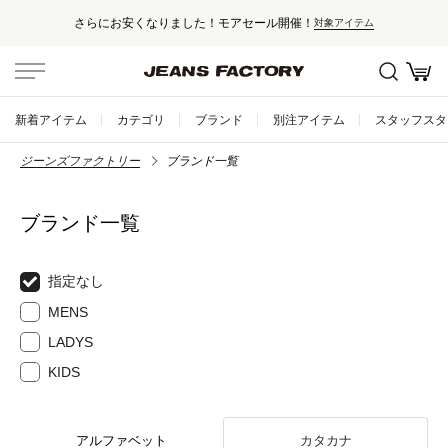
さらにお安くなりました！モアセール開催！
対象アイテム
新着アイテム
カテゴリ
ブランド
別注アイテム
スタッフスタ
ジーンズファクトリー
ブランド一覧
ブランド一覧
指定なし
MENS
LADYS
KIDS
アルファベット
カタカナ