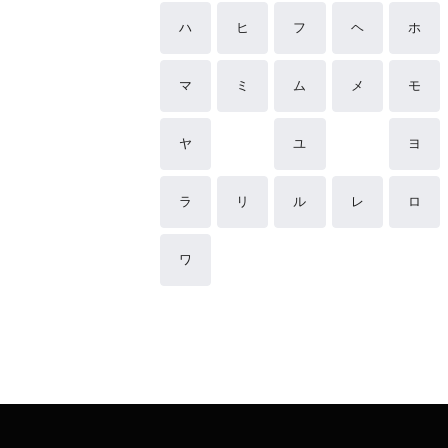
ハ
ヒ
フ
ヘ
ホ
マ
ミ
ム
メ
モ
ヤ
ユ
ヨ
ラ
リ
ル
レ
ロ
ワ