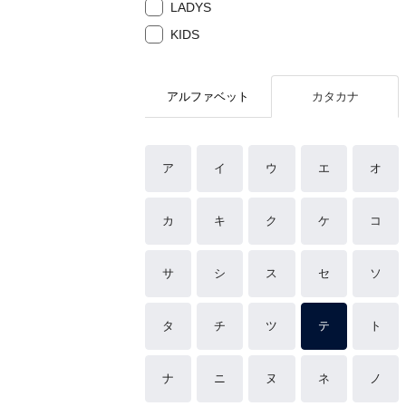
LADYS
KIDS
アルファベット
カタカナ
ア
イ
ウ
エ
オ
カ
キ
ク
ケ
コ
サ
シ
ス
セ
ソ
タ
チ
ツ
テ
ト
ナ
ニ
ヌ
ネ
ノ