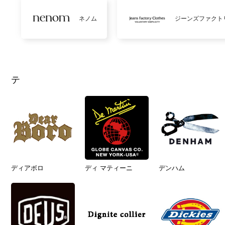
ネノム
ジーンズファクト
テ
ディアボロ
ディ マティーニ
デンハム