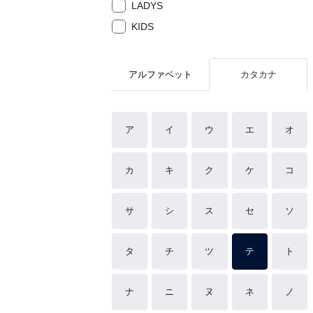
LADYS
KIDS
アルファベット
カタカナ
ア
イ
ウ
エ
オ
カ
キ
ク
ケ
コ
サ
シ
ス
セ
ソ
タ
チ
ツ
テ
ト
ナ
ニ
ヌ
ネ
ノ