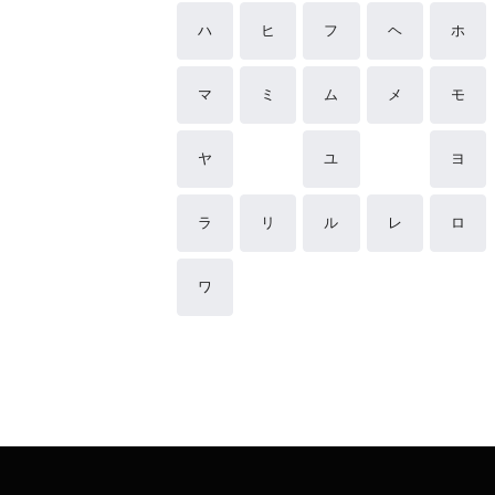
ハ
ヒ
フ
ヘ
ホ
マ
ミ
ム
メ
モ
ヤ
ユ
ヨ
ラ
リ
ル
レ
ロ
ワ