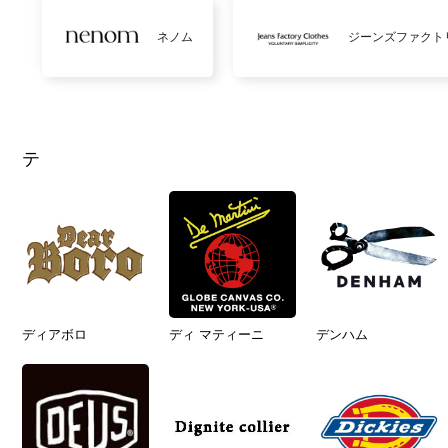
ネノム
ジーンズファクト
テ
ディアボロ
ディ マティーニ
デンハム