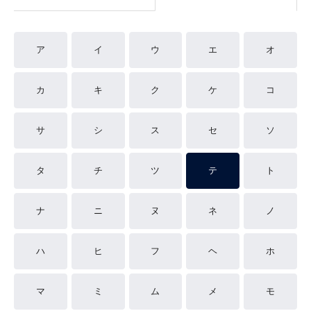
ア
イ
ウ
エ
オ
カ
キ
ク
ケ
コ
サ
シ
ス
セ
ソ
タ
チ
ツ
テ
ト
ナ
ニ
ヌ
ネ
ノ
ハ
ヒ
フ
ヘ
ホ
マ
ミ
ム
メ
モ