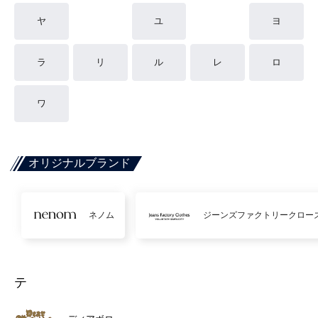
ヤ
ユ
ヨ
ラ
リ
ル
レ
ロ
ワ
オリジナルブランド
ネノム
ジーンズファクトリークロー
テ