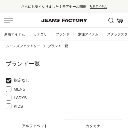
さらにお安くなりました！モアセール開催！
対象アイテム
新着アイテム
カテゴリ
ブランド
別注アイテム
スタッフスタ
ジーンズファクトリー
ブランド一覧
ブランド一覧
指定なし
MENS
LADYS
KIDS
アルファベット
カタカナ