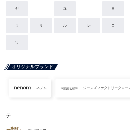
ヤ
ユ
ヨ
ラ
リ
ル
レ
ロ
ワ
オリジナルブランド
ネノム
ジーンズファクトリークロー
テ