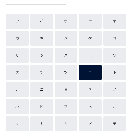
ア
イ
ウ
エ
オ
カ
キ
ク
ケ
コ
サ
シ
ス
セ
ソ
タ
チ
ツ
テ
ト
ナ
ニ
ヌ
ネ
ノ
ハ
ヒ
フ
ヘ
ホ
マ
ミ
ム
メ
モ