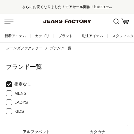
さらにお安くなりました！モアセール開催！
対象アイテム
新着アイテム
カテゴリ
ブランド
別注アイテム
スタッフスタ
ジーンズファクトリー
ブランド一覧
ブランド一覧
指定なし
MENS
LADYS
KIDS
アルファベット
カタカナ