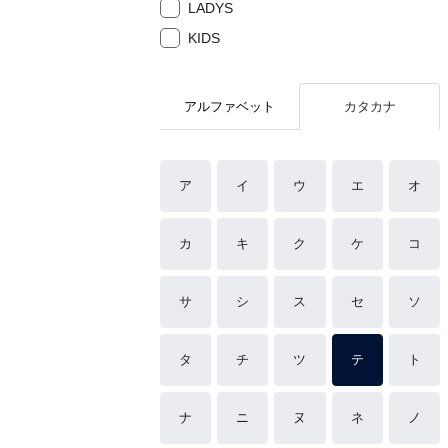
LADYS
KIDS
アルファベット
カタカナ
ア
イ
ウ
エ
オ
カ
キ
ク
ケ
コ
サ
シ
ス
セ
ソ
タ
チ
ツ
テ
ト
ナ
ニ
ヌ
ネ
ノ