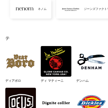
ネノム
ジーンズファクト
テ
ディアボロ
ディ マティーニ
デンハム