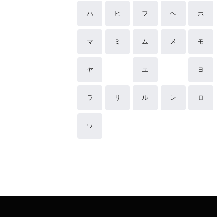
ハ
ヒ
フ
ヘ
ホ
マ
ミ
ム
メ
モ
ヤ
ユ
ヨ
ラ
リ
ル
レ
ロ
ワ