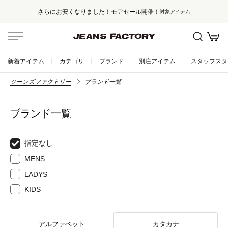
さらにお安くなりました！モアセール開催！
対象アイテム
新着アイテム
カテゴリ
ブランド
別注アイテム
スタッフスタ
ジーンズファクトリー
ブランド一覧
ブランド一覧
指定なし
MENS
LADYS
KIDS
アルファベット
カタカナ