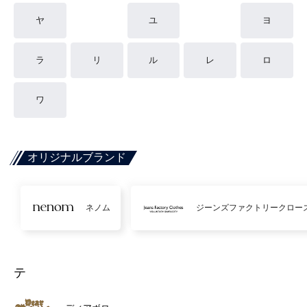
ヤ
ユ
ヨ
ラ
リ
ル
レ
ロ
ワ
オリジナルブランド
ネノム
ジーンズファクトリークロー
テ