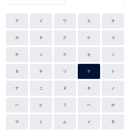
ア
イ
ウ
エ
オ
カ
キ
ク
ケ
コ
サ
シ
ス
セ
ソ
タ
チ
ツ
テ
ト
ナ
ニ
ヌ
ネ
ノ
ハ
ヒ
フ
ヘ
ホ
マ
ミ
ム
メ
モ