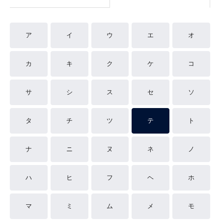
ア
イ
ウ
エ
オ
カ
キ
ク
ケ
コ
サ
シ
ス
セ
ソ
タ
チ
ツ
テ
ト
ナ
ニ
ヌ
ネ
ノ
ハ
ヒ
フ
ヘ
ホ
マ
ミ
ム
メ
モ