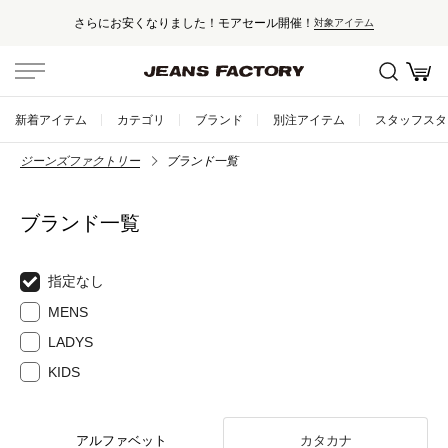
さらにお安くなりました！モアセール開催！
対象アイテム
新着アイテム
カテゴリ
ブランド
別注アイテム
スタッフスタ
ジーンズファクトリー
ブランド一覧
ブランド一覧
指定なし
MENS
LADYS
KIDS
アルファベット
カタカナ