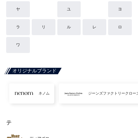
ヤ
ユ
ヨ
ラ
リ
ル
レ
ロ
ワ
オリジナルブランド
ネノム
ジーンズファクトリークロー
テ