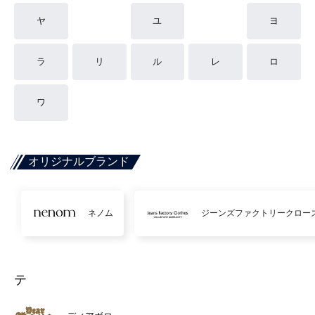
ヤ
ユ
ヨ
ラ
リ
ル
レ
ロ
ワ
オリジナルブランド
ネノム
ジーンズファクトリークロー
テ