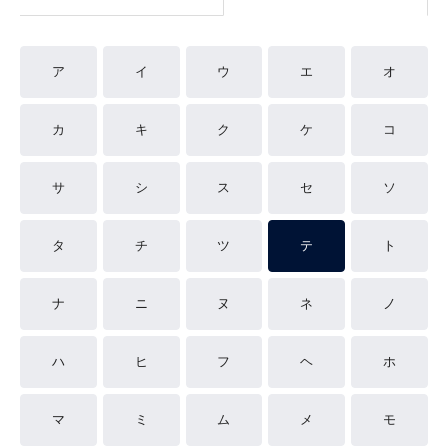
ア
イ
ウ
エ
オ
カ
キ
ク
ケ
コ
サ
シ
ス
セ
ソ
タ
チ
ツ
テ
ト
ナ
ニ
ヌ
ネ
ノ
ハ
ヒ
フ
ヘ
ホ
マ
ミ
ム
メ
モ