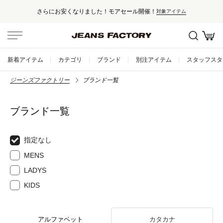
さらにお安くなりました！モアセール開催！
対象アイテム
新着アイテム
カテゴリ
ブランド
別注アイテム
スタッフスタ
ジーンズファクトリー
ブランド一覧
ブランド一覧
指定なし
MENS
LADYS
KIDS
アルファベット
カタカナ