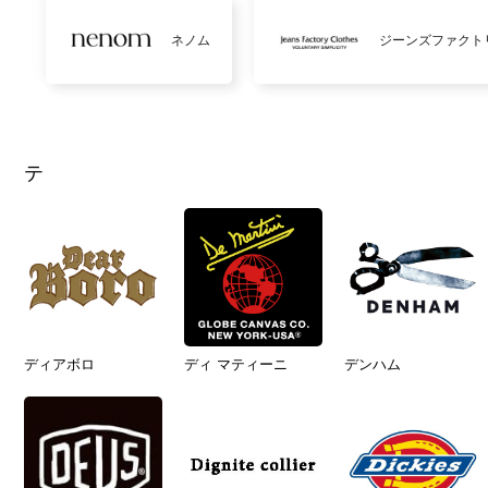
ネノム
ジーンズファクト
テ
ディアボロ
ディ マティーニ
デンハム