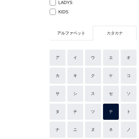
LADYS
KIDS
アルファベット
カタカナ
ア
イ
ウ
エ
オ
カ
キ
ク
ケ
コ
サ
シ
ス
セ
ソ
タ
チ
ツ
テ
ト
ナ
ニ
ヌ
ネ
ノ