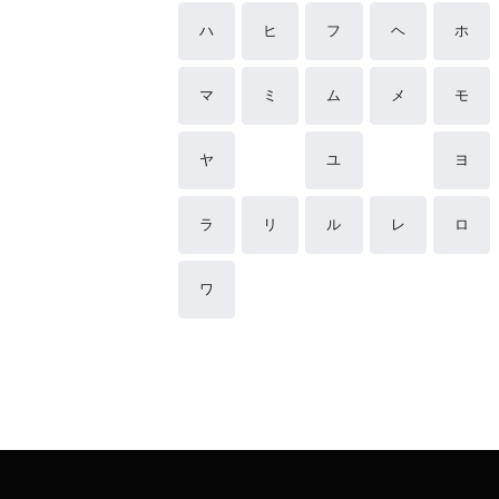
ハ
ヒ
フ
ヘ
ホ
マ
ミ
ム
メ
モ
ヤ
ユ
ヨ
ラ
リ
ル
レ
ロ
ワ