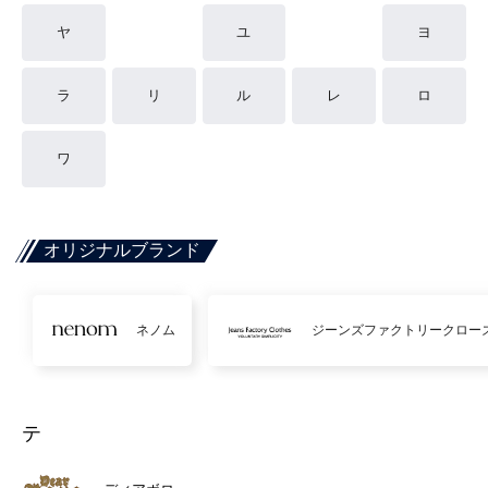
ヤ
ユ
ヨ
ラ
リ
ル
レ
ロ
ワ
オリジナルブランド
ネノム
ジーンズファクトリークロー
テ