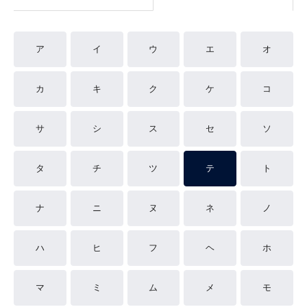
ア
イ
ウ
エ
オ
カ
キ
ク
ケ
コ
サ
シ
ス
セ
ソ
タ
チ
ツ
テ
ト
ナ
ニ
ヌ
ネ
ノ
ハ
ヒ
フ
ヘ
ホ
マ
ミ
ム
メ
モ