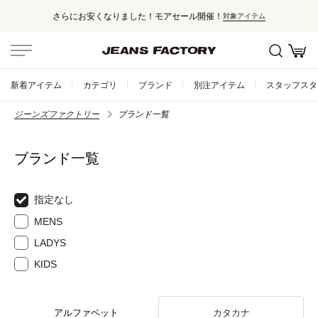
さらにお安くなりました！モアセール開催！
対象アイテム
新着アイテム
カテゴリ
ブランド
別注アイテム
スタッフスタ
ジーンズファクトリー
ブランド一覧
ブランド一覧
指定なし
MENS
LADYS
KIDS
アルファベット
カタカナ