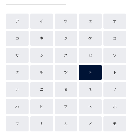
ア
イ
ウ
エ
オ
カ
キ
ク
ケ
コ
サ
シ
ス
セ
ソ
タ
チ
ツ
テ
ト
ナ
ニ
ヌ
ネ
ノ
ハ
ヒ
フ
ヘ
ホ
マ
ミ
ム
メ
モ