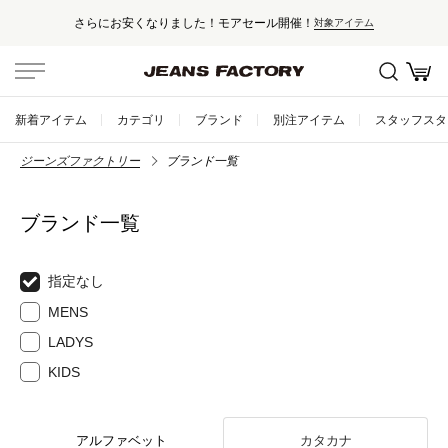
さらにお安くなりました！モアセール開催！
対象アイテム
新着アイテム
カテゴリ
ブランド
別注アイテム
スタッフスタ
ジーンズファクトリー
ブランド一覧
ブランド一覧
指定なし
MENS
LADYS
KIDS
アルファベット
カタカナ