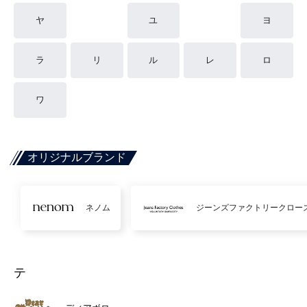
ヤ
ユ
ヨ
ラ
リ
ル
レ
ロ
ワ
オリジナルブランド
ネノム
ジーンズファクトリークロー
テ