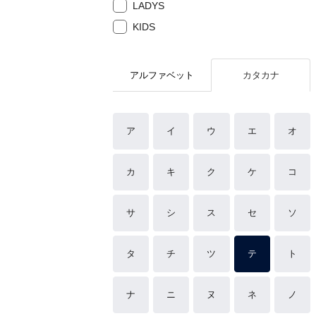
LADYS
KIDS
アルファベット
カタカナ
ア
イ
ウ
エ
オ
カ
キ
ク
ケ
コ
サ
シ
ス
セ
ソ
タ
チ
ツ
テ
ト
ナ
ニ
ヌ
ネ
ノ