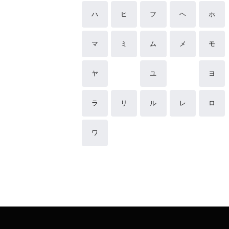
ハ
ヒ
フ
ヘ
ホ
マ
ミ
ム
メ
モ
ヤ
ユ
ヨ
ラ
リ
ル
レ
ロ
ワ