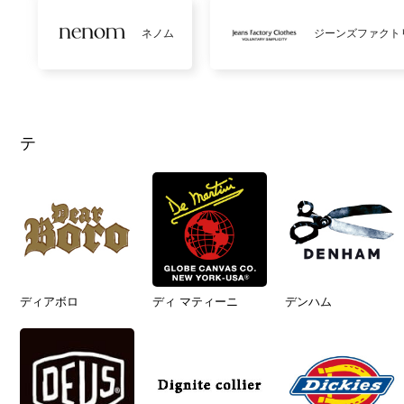
ネノム
ジーンズファクト
テ
ディアボロ
ディ マティーニ
デンハム