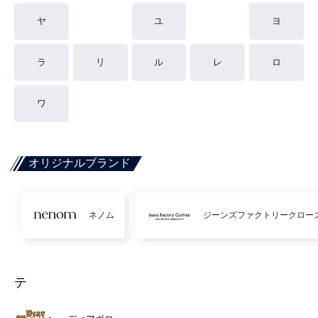
ヤ
ユ
ヨ
ラ
リ
ル
レ
ロ
ワ
オリジナルブランド
ネノム
ジーンズファクトリークロー
テ