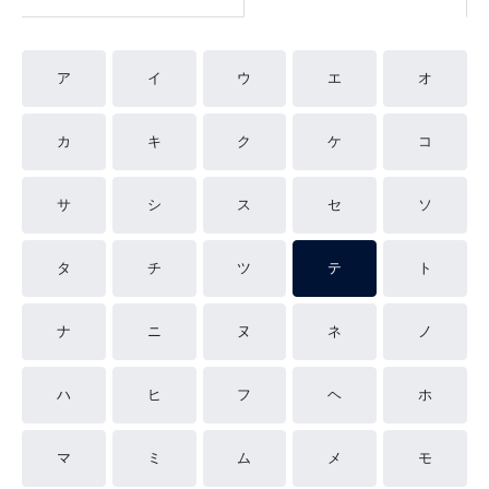
ア
イ
ウ
エ
オ
カ
キ
ク
ケ
コ
サ
シ
ス
セ
ソ
タ
チ
ツ
テ
ト
ナ
ニ
ヌ
ネ
ノ
ハ
ヒ
フ
ヘ
ホ
マ
ミ
ム
メ
モ