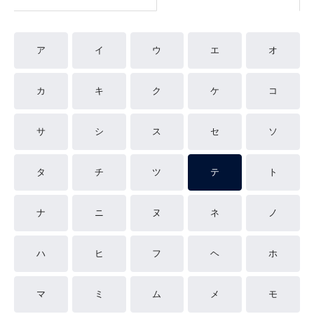
ア
イ
ウ
エ
オ
カ
キ
ク
ケ
コ
サ
シ
ス
セ
ソ
タ
チ
ツ
テ
ト
ナ
ニ
ヌ
ネ
ノ
ハ
ヒ
フ
ヘ
ホ
マ
ミ
ム
メ
モ