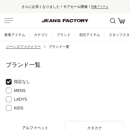
さらにお安くなりました！モアセール開催！
対象アイテム
新着アイテム
カテゴリ
ブランド
別注アイテム
スタッフスタ
ジーンズファクトリー
ブランド一覧
ブランド一覧
指定なし
MENS
LADYS
KIDS
アルファベット
カタカナ