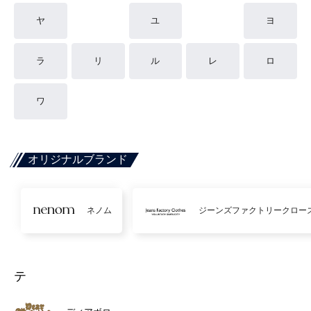
ヤ
ユ
ヨ
ラ
リ
ル
レ
ロ
ワ
オリジナルブランド
ネノム
ジーンズファクトリークロー
テ