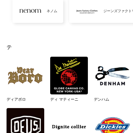
ネノム
ジーンズファクト
テ
ディアボロ
ディ マティーニ
デンハム