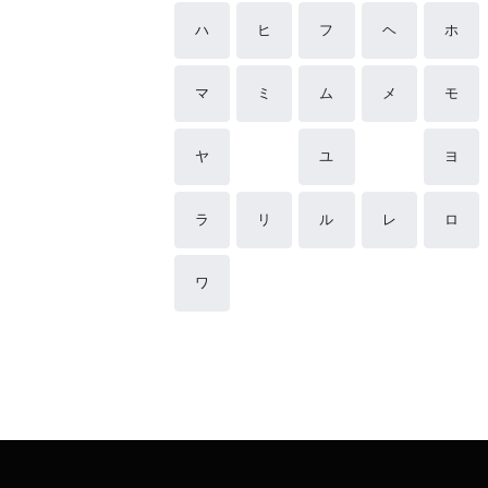
ハ
ヒ
フ
ヘ
ホ
マ
ミ
ム
メ
モ
ヤ
ユ
ヨ
ラ
リ
ル
レ
ロ
ワ