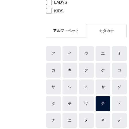
LADYS
KIDS
アルファベット
カタカナ
ア
イ
ウ
エ
オ
カ
キ
ク
ケ
コ
サ
シ
ス
セ
ソ
タ
チ
ツ
テ
ト
ナ
ニ
ヌ
ネ
ノ