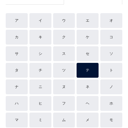
ア
イ
ウ
エ
オ
カ
キ
ク
ケ
コ
サ
シ
ス
セ
ソ
タ
チ
ツ
テ
ト
ナ
ニ
ヌ
ネ
ノ
ハ
ヒ
フ
ヘ
ホ
マ
ミ
ム
メ
モ