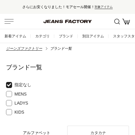
さらにお安くなりました！モアセール開催！
対象アイテム
新着アイテム
カテゴリ
ブランド
別注アイテム
スタッフスタ
ジーンズファクトリー
ブランド一覧
ブランド一覧
指定なし
MENS
LADYS
KIDS
アルファベット
カタカナ