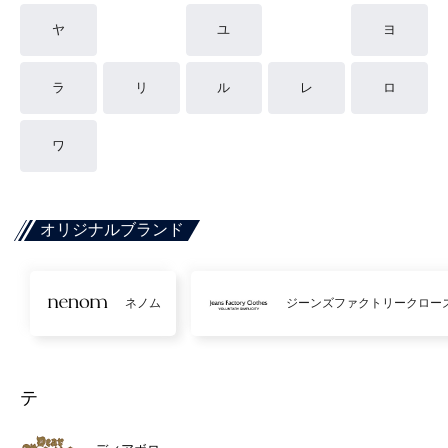
ヤ
ユ
ヨ
ラ
リ
ル
レ
ロ
ワ
オリジナルブランド
ネノム
ジーンズファクトリークロー
テ