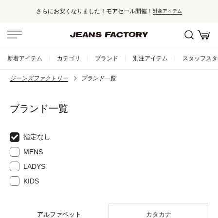
さらにお安くなりました！モアセール開催！
対象アイテム
新着アイテム
カテゴリ
ブランド
別注アイテム
スタッフスタ
ジーンズファクトリー
ブランド一覧
ブランド一覧
指定なし
MENS
LADYS
KIDS
アルファベット
カタカナ