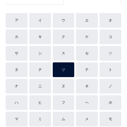
ア
イ
ウ
エ
オ
カ
キ
ク
ケ
コ
サ
シ
ス
セ
ソ
タ
チ
ツ
テ
ト
ナ
ニ
ヌ
ネ
ノ
ハ
ヒ
フ
ヘ
ホ
マ
ミ
ム
メ
モ