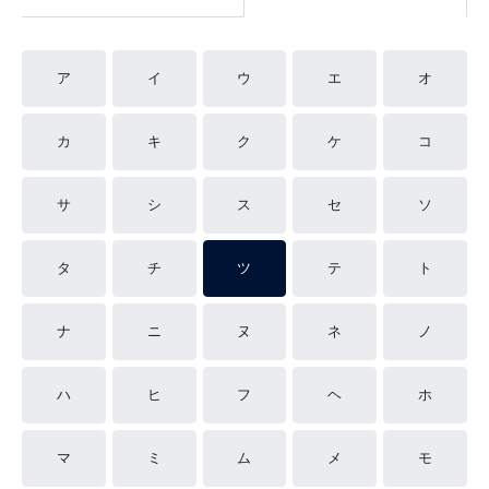
ア
イ
ウ
エ
オ
カ
キ
ク
ケ
コ
サ
シ
ス
セ
ソ
タ
チ
ツ
テ
ト
ナ
ニ
ヌ
ネ
ノ
ハ
ヒ
フ
ヘ
ホ
マ
ミ
ム
メ
モ