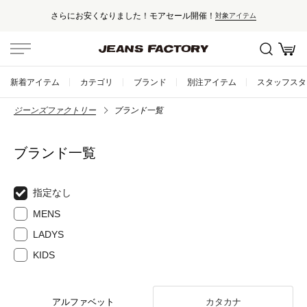
さらにお安くなりました！モアセール開催！
対象アイテム
新着アイテム
カテゴリ
ブランド
別注アイテム
スタッフスタ
ジーンズファクトリー
ブランド一覧
ブランド一覧
指定なし
MENS
LADYS
KIDS
アルファベット
カタカナ