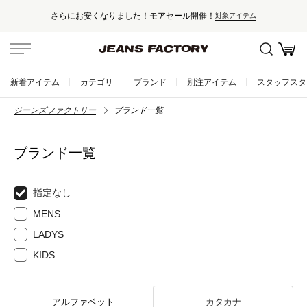
さらにお安くなりました！モアセール開催！
対象アイテム
新着アイテム
カテゴリ
ブランド
別注アイテム
スタッフスタ
ジーンズファクトリー
ブランド一覧
ブランド一覧
指定なし
MENS
LADYS
KIDS
アルファベット
カタカナ