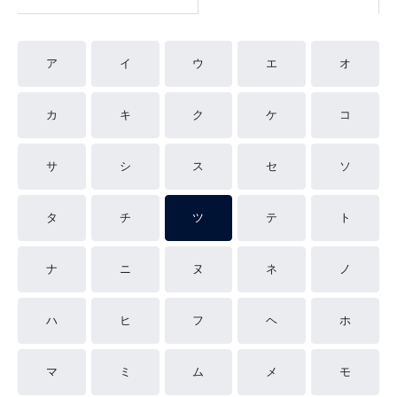
ア
イ
ウ
エ
オ
カ
キ
ク
ケ
コ
サ
シ
ス
セ
ソ
タ
チ
ツ
テ
ト
ナ
ニ
ヌ
ネ
ノ
ハ
ヒ
フ
ヘ
ホ
マ
ミ
ム
メ
モ