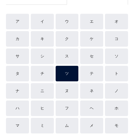
ア
イ
ウ
エ
オ
カ
キ
ク
ケ
コ
サ
シ
ス
セ
ソ
タ
チ
ツ
テ
ト
ナ
ニ
ヌ
ネ
ノ
ハ
ヒ
フ
ヘ
ホ
マ
ミ
ム
メ
モ