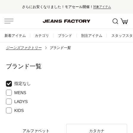
さらにお安くなりました！モアセール開催！
対象アイテム
新着アイテム
カテゴリ
ブランド
別注アイテム
スタッフスタ
ジーンズファクトリー
ブランド一覧
ブランド一覧
指定なし
MENS
LADYS
KIDS
アルファベット
カタカナ