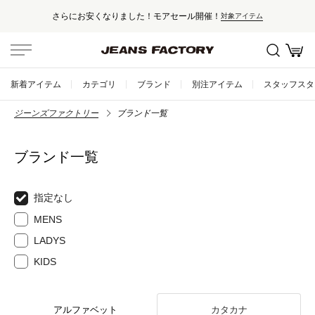
さらにお安くなりました！モアセール開催！
対象アイテム
新着アイテム
カテゴリ
ブランド
別注アイテム
スタッフスタ
ジーンズファクトリー
ブランド一覧
ブランド一覧
指定なし
MENS
LADYS
KIDS
アルファベット
カタカナ