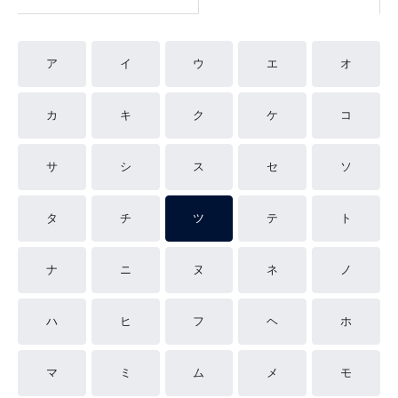
ア
イ
ウ
エ
オ
カ
キ
ク
ケ
コ
サ
シ
ス
セ
ソ
タ
チ
ツ
テ
ト
ナ
ニ
ヌ
ネ
ノ
ハ
ヒ
フ
ヘ
ホ
マ
ミ
ム
メ
モ