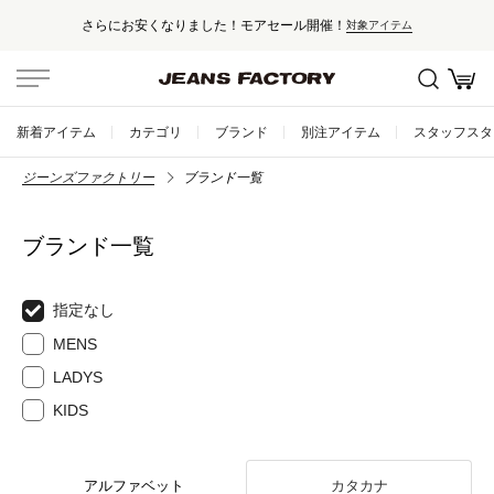
さらにお安くなりました！モアセール開催！
対象アイテム
新着アイテム
カテゴリ
ブランド
別注アイテム
スタッフスタ
ジーンズファクトリー
ブランド一覧
ブランド一覧
指定なし
MENS
LADYS
KIDS
アルファベット
カタカナ