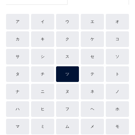
ア
イ
ウ
エ
オ
カ
キ
ク
ケ
コ
サ
シ
ス
セ
ソ
タ
チ
ツ
テ
ト
ナ
ニ
ヌ
ネ
ノ
ハ
ヒ
フ
ヘ
ホ
マ
ミ
ム
メ
モ