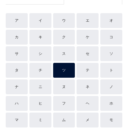
ア
イ
ウ
エ
オ
カ
キ
ク
ケ
コ
サ
シ
ス
セ
ソ
タ
チ
ツ
テ
ト
ナ
ニ
ヌ
ネ
ノ
ハ
ヒ
フ
ヘ
ホ
マ
ミ
ム
メ
モ