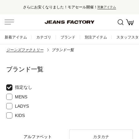
さらにお安くなりました！モアセール開催！
対象アイテム
新着アイテム
カテゴリ
ブランド
別注アイテム
スタッフスタ
ジーンズファクトリー
ブランド一覧
ブランド一覧
指定なし
MENS
LADYS
KIDS
アルファベット
カタカナ