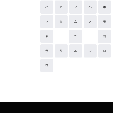
ハ
ヒ
フ
ヘ
ホ
マ
ミ
ム
メ
モ
ヤ
ユ
ヨ
ラ
リ
ル
レ
ロ
ワ