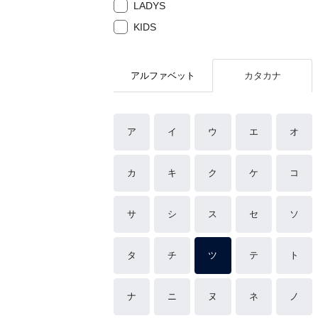
LADYS
KIDS
アルファベット
カタカナ
ア
イ
ウ
エ
オ
カ
キ
ク
ケ
コ
サ
シ
ス
セ
ソ
タ
チ
ツ
テ
ト
ナ
ニ
ヌ
ネ
ノ