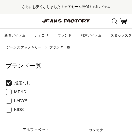
さらにお安くなりました！モアセール開催！
対象アイテム
新着アイテム
カテゴリ
ブランド
別注アイテム
スタッフスタ
ジーンズファクトリー
ブランド一覧
ブランド一覧
指定なし
MENS
LADYS
KIDS
アルファベット
カタカナ