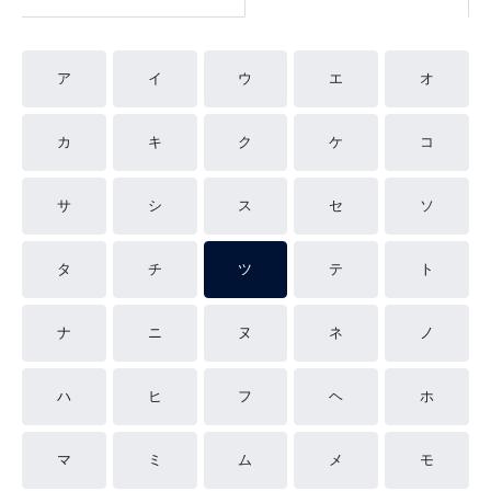
ア
イ
ウ
エ
オ
カ
キ
ク
ケ
コ
サ
シ
ス
セ
ソ
タ
チ
ツ
テ
ト
ナ
ニ
ヌ
ネ
ノ
ハ
ヒ
フ
ヘ
ホ
マ
ミ
ム
メ
モ