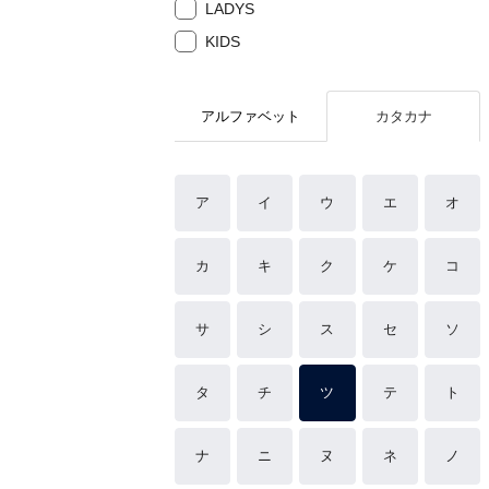
LADYS
KIDS
アルファベット
カタカナ
ア
イ
ウ
エ
オ
カ
キ
ク
ケ
コ
サ
シ
ス
セ
ソ
タ
チ
ツ
テ
ト
ナ
ニ
ヌ
ネ
ノ