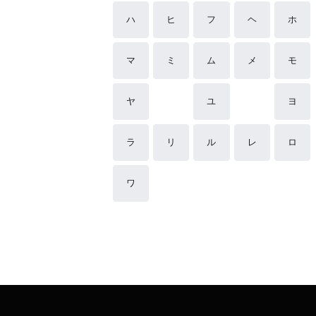
ハ
ヒ
フ
ヘ
ホ
マ
ミ
ム
メ
モ
ヤ
ユ
ヨ
ラ
リ
ル
レ
ロ
ワ