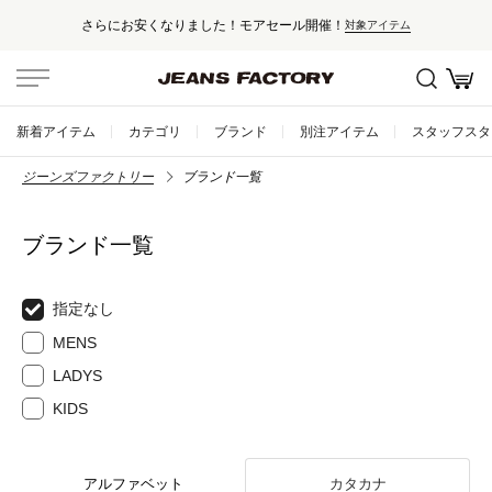
さらにお安くなりました！モアセール開催！
対象アイテム
新着アイテム
カテゴリ
ブランド
別注アイテム
スタッフスタ
ジーンズファクトリー
ブランド一覧
ブランド一覧
指定なし
MENS
LADYS
KIDS
アルファベット
カタカナ