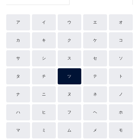
ア
イ
ウ
エ
オ
カ
キ
ク
ケ
コ
サ
シ
ス
セ
ソ
タ
チ
ツ
テ
ト
ナ
ニ
ヌ
ネ
ノ
ハ
ヒ
フ
ヘ
ホ
マ
ミ
ム
メ
モ