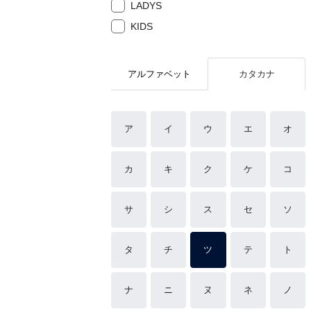
LADYS
KIDS
アルファベット
カタカナ
ア
イ
ウ
エ
オ
カ
キ
ク
ケ
コ
サ
シ
ス
セ
ソ
タ
チ
ツ
テ
ト
ナ
ニ
ヌ
ネ
ノ