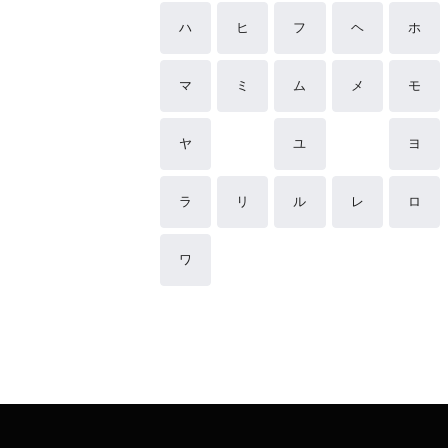
ハ
ヒ
フ
ヘ
ホ
マ
ミ
ム
メ
モ
ヤ
ユ
ヨ
ラ
リ
ル
レ
ロ
ワ