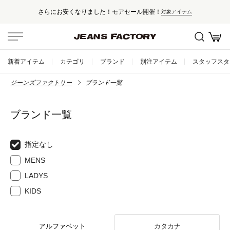
さらにお安くなりました！モアセール開催！
対象アイテム
新着アイテム
カテゴリ
ブランド
別注アイテム
スタッフスタ
ジーンズファクトリー
ブランド一覧
ブランド一覧
指定なし
MENS
LADYS
KIDS
アルファベット
カタカナ