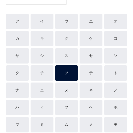
ア
イ
ウ
エ
オ
カ
キ
ク
ケ
コ
サ
シ
ス
セ
ソ
タ
チ
ツ
テ
ト
ナ
ニ
ヌ
ネ
ノ
ハ
ヒ
フ
ヘ
ホ
マ
ミ
ム
メ
モ