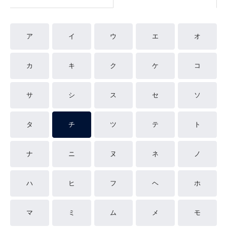
ア
イ
ウ
エ
オ
カ
キ
ク
ケ
コ
サ
シ
ス
セ
ソ
タ
チ
ツ
テ
ト
ナ
ニ
ヌ
ネ
ノ
ハ
ヒ
フ
ヘ
ホ
マ
ミ
ム
メ
モ