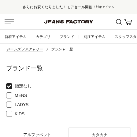
さらにお安くなりました！モアセール開催！
対象アイテム
新着アイテム
カテゴリ
ブランド
別注アイテム
スタッフスタ
ジーンズファクトリー
ブランド一覧
ブランド一覧
指定なし
MENS
LADYS
KIDS
アルファベット
カタカナ