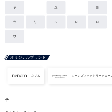
ヤ
ユ
ヨ
ラ
リ
ル
レ
ロ
ワ
オリジナルブランド
ネノム
ジーンズファクトリークロー
チ