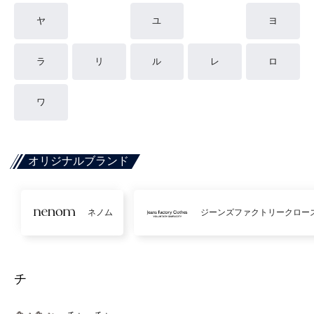
ヤ
ユ
ヨ
ラ
リ
ル
レ
ロ
ワ
オリジナルブランド
ネノム
ジーンズファクトリークロー
チ