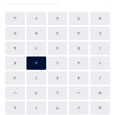
ア
イ
ウ
エ
オ
カ
キ
ク
ケ
コ
サ
シ
ス
セ
ソ
タ
チ
ツ
テ
ト
ナ
ニ
ヌ
ネ
ノ
ハ
ヒ
フ
ヘ
ホ
マ
ミ
ム
メ
モ