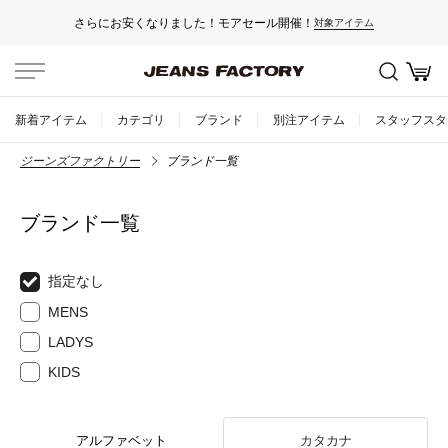
さらにお安くなりました！モアセール開催！
対象アイテム
新着アイテム
カテゴリ
ブランド
別注アイテム
スタッフスタ
ジーンズファクトリー
ブランド一覧
ブランド一覧
指定なし
MENS
LADYS
KIDS
アルファベット
カタカナ