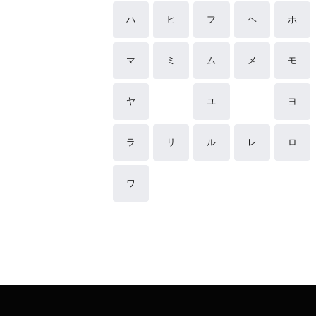
ハ
ヒ
フ
ヘ
ホ
マ
ミ
ム
メ
モ
ヤ
ユ
ヨ
ラ
リ
ル
レ
ロ
ワ