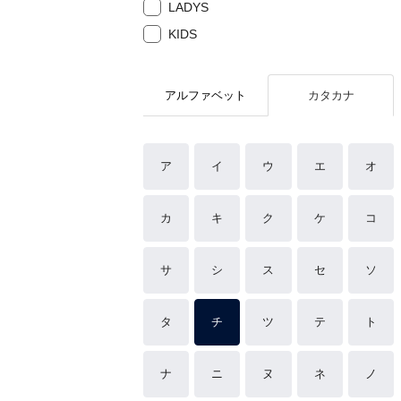
LADYS
KIDS
アルファベット
カタカナ
ア
イ
ウ
エ
オ
カ
キ
ク
ケ
コ
サ
シ
ス
セ
ソ
タ
チ
ツ
テ
ト
ナ
ニ
ヌ
ネ
ノ