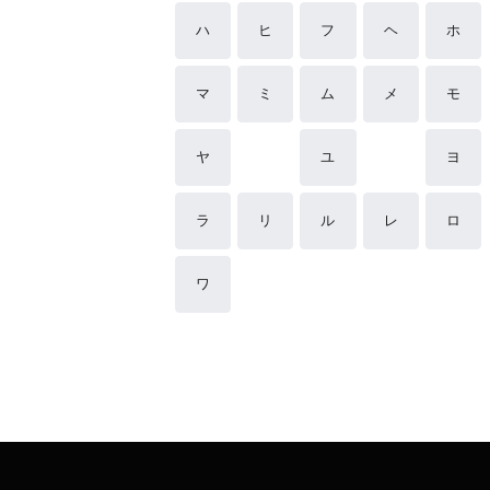
ハ
ヒ
フ
ヘ
ホ
マ
ミ
ム
メ
モ
ヤ
ユ
ヨ
ラ
リ
ル
レ
ロ
ワ