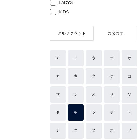
LADYS
KIDS
アルファベット
カタカナ
ア
イ
ウ
エ
オ
カ
キ
ク
ケ
コ
サ
シ
ス
セ
ソ
タ
チ
ツ
テ
ト
ナ
ニ
ヌ
ネ
ノ